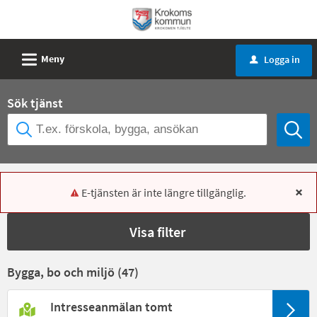
Välkommen
till
e-
L
Meny
Logga in
u
tjänster
-
Sök tjänst
Krokoms
kommun
E-tjänsten är inte längre tillgänglig.
x
Visa filter
Bygga, bo och miljö (
47
)
Intresseanmälan tomt