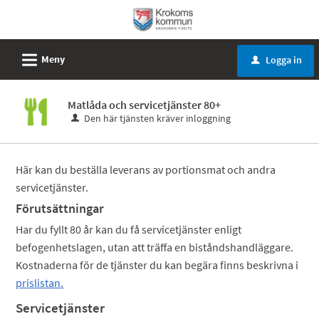
Välkommen
till
e-
L
Meny
Logga in
u
tjänster
-
Matlåda och servicetjänster 80+
Krokoms
Den här tjänsten kräver inloggning
kommun
Här kan du beställa leverans av portionsmat och andra
servicetjänster.
Förutsättningar
Har du fyllt 80 år kan du få servicetjänster enligt
befogenhetslagen, utan att träffa en biståndshandläggare.
Kostnaderna för de tjänster du kan begära finns beskrivna i
prislistan.
Servicetjänster