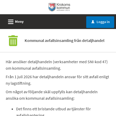
Välkommen
till
e-
L
Meny
Logga in
u
tjänster
-
Krokoms
Kommunal avfallsinsamling från detaljhandel
kommun
Här ansöker detaljhandeln (verksamheter med SNI-kod 47)
om kommunal avfallsinsamling.
Från 1 juli 2026 har detaljhandeln ansvar för sitt avfall enligt
ny lagstiftning.
Om något av följande skäl uppfylls kan detaljhandeln
ansöka om kommunal avfallsinsamling:
Det finns ett bristande utbud av tjänster för
avfallshantering.