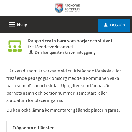
Välkommen
till
e-
L
Meny
Logga in
u
tjänster
-
Rapportera in barn som börjar och slutar i
Krokoms
fristående verksamhet
kommun
Den här tjänsten kräver inloggning
Här kan du som är verksam vid en fristående förskola eller
fristående pedagogisk omsorg meddela kommunen vilka
barn som börjar och slutar. Uppgifter som lämnas är
barnets namn och personnummer, samt start- eller
slutdatum för placeringarna.
Du kan ockå lämna kommentarer gällande placeringarna.
Frågor om e-tjänsten