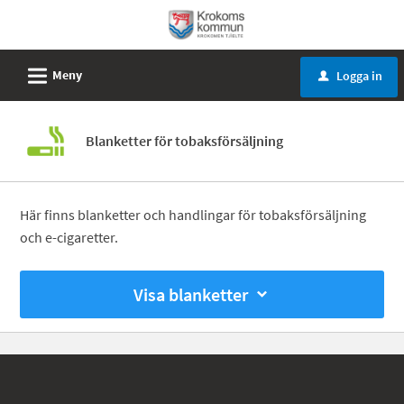
Välkommen
till
e-
L
Meny
Logga in
u
tjänster
-
Krokoms
Blanketter för tobaksförsäljning
kommun
Här finns blanketter och handlingar för tobaksförsäljning
och e-cigaretter.
Visa blanketter