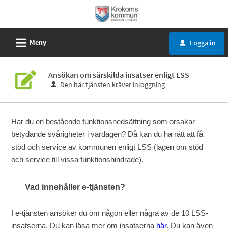
Välkommen
till
e-
L
Meny
Logga in
u
tjänster
-
Ansökan om särskilda insatser enligt LSS
Krokoms
Den här tjänsten kräver inloggning
kommun
Har du en bestående funktionsnedsättning som orsakar
betydande svårigheter i vardagen? Då kan du ha rätt att få
stöd och service av kommunen enligt LSS (lagen om stöd
och service till vissa funktionshindrade).
Vad innehåller e-tjänsten?
I e-tjänsten ansöker du om någon eller några av de 10 LSS-
insatserna. Du kan läsa mer om insatserna
här
. Du kan även