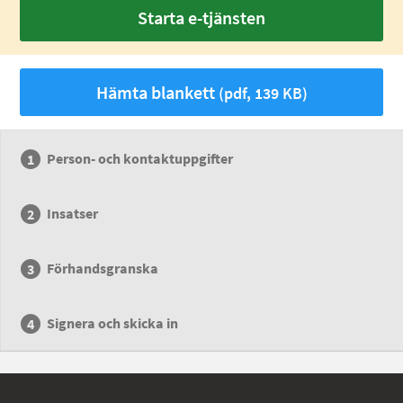
Starta e-tjänsten
Hämta blankett
(pdf, 139 KB)
Person- och kontaktuppgifter
Insatser
Förhandsgranska
Signera och skicka in