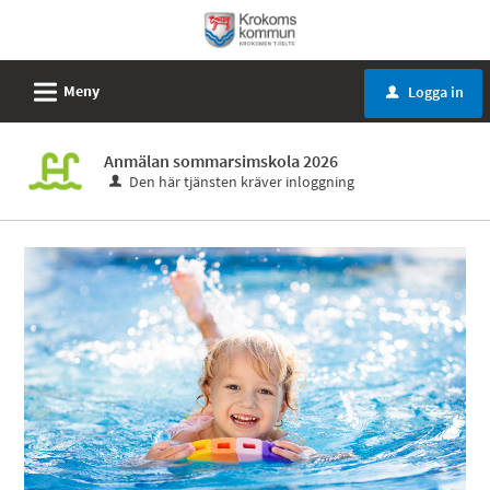
Välkommen
till
e-
L
Meny
Logga in
u
tjänster
-
Anmälan sommarsimskola 2026
Krokoms
Den här tjänsten kräver inloggning
kommun