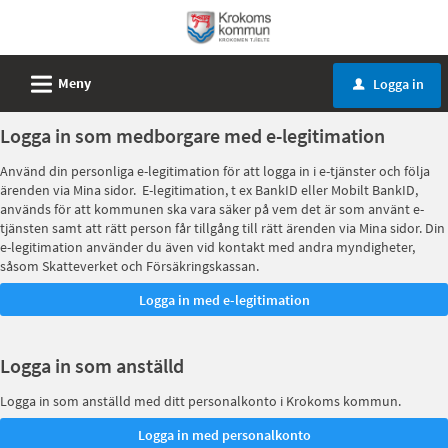
Välkommen
till
e-
L
Meny
Logga in
u
tjänster
-
Logga in som medborgare med e-legitimation
Krokoms
Använd din personliga e-legitimation för att logga in i e-tjänster och följa
kommun
ärenden via Mina sidor. E-legitimation, t ex BankID eller Mobilt BankID,
används för att kommunen ska vara säker på vem det är som använt e-
tjänsten samt att rätt person får tillgång till rätt ärenden via Mina sidor. Din
e-legitimation använder du även vid kontakt med andra myndigheter,
såsom Skatteverket och Försäkringskassan.
Logga in som anställd
Logga in som anställd med ditt personalkonto i Krokoms kommun.