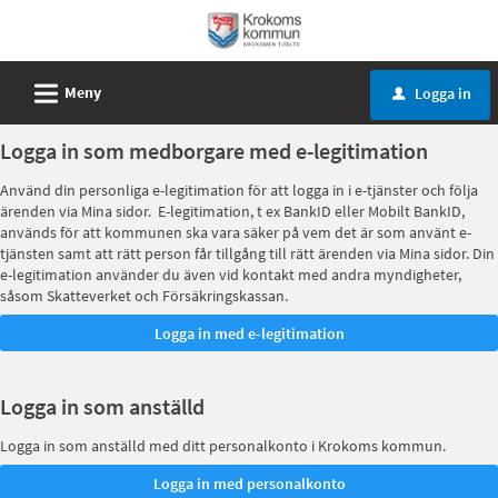
Välkommen
till
e-
L
Meny
Logga in
u
tjänster
-
Logga in som medborgare med e-legitimation
Krokoms
Använd din personliga e-legitimation för att logga in i e-tjänster och följa
kommun
ärenden via Mina sidor. E-legitimation, t ex BankID eller Mobilt BankID,
används för att kommunen ska vara säker på vem det är som använt e-
tjänsten samt att rätt person får tillgång till rätt ärenden via Mina sidor. Din
e-legitimation använder du även vid kontakt med andra myndigheter,
såsom Skatteverket och Försäkringskassan.
Logga in som anställd
Logga in som anställd med ditt personalkonto i Krokoms kommun.