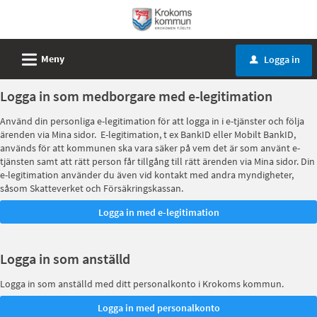
Välkommen
till
e-
L
Meny
Logga in
u
tjänster
-
Logga in som medborgare med e-legitimation
Krokoms
Använd din personliga e-legitimation för att logga in i e-tjänster och följa
kommun
ärenden via Mina sidor. E-legitimation, t ex BankID eller Mobilt BankID,
används för att kommunen ska vara säker på vem det är som använt e-
tjänsten samt att rätt person får tillgång till rätt ärenden via Mina sidor. Din
e-legitimation använder du även vid kontakt med andra myndigheter,
såsom Skatteverket och Försäkringskassan.
Logga in som anställd
Logga in som anställd med ditt personalkonto i Krokoms kommun.