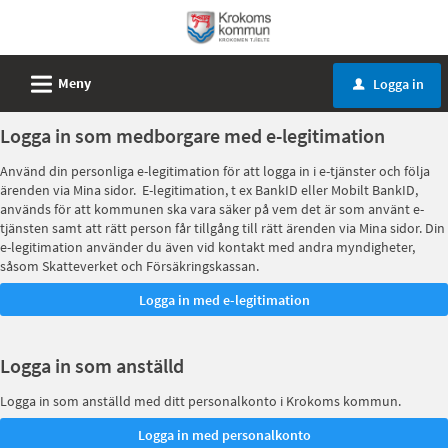
Välkommen
till
e-
L
Meny
Logga in
u
tjänster
-
Logga in som medborgare med e-legitimation
Krokoms
Använd din personliga e-legitimation för att logga in i e-tjänster och följa
kommun
ärenden via Mina sidor. E-legitimation, t ex BankID eller Mobilt BankID,
används för att kommunen ska vara säker på vem det är som använt e-
tjänsten samt att rätt person får tillgång till rätt ärenden via Mina sidor. Din
e-legitimation använder du även vid kontakt med andra myndigheter,
såsom Skatteverket och Försäkringskassan.
Logga in som anställd
Logga in som anställd med ditt personalkonto i Krokoms kommun.